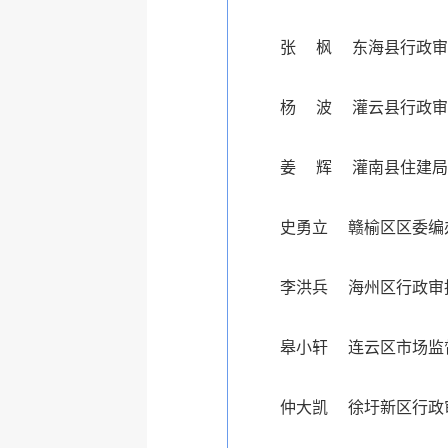
张 枫 东海县行政审
杨 波 灌云县行政审
姜 辉 灌南县住建局
史勇立 赣榆区区委编
李洪兵 海州区行政审
皋小轩 连云区市场监
仲大凯 徐圩新区行政