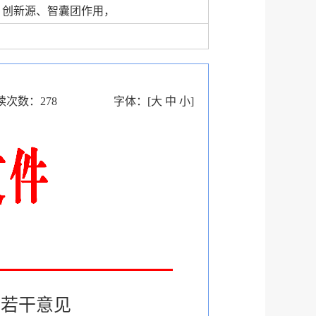
、创新源、智囊团作用，
读次数：
278
字体：
[
大
中
小
]
的若干意见