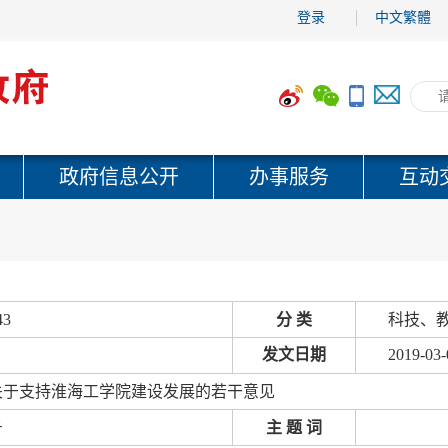
登录
中文繁體
政府信息公开
办事服务
互动
43
分 类
科技、教
发文日期
2019-03-
关于支持淮海工学院建设发展的若干意见
号
主 题 词