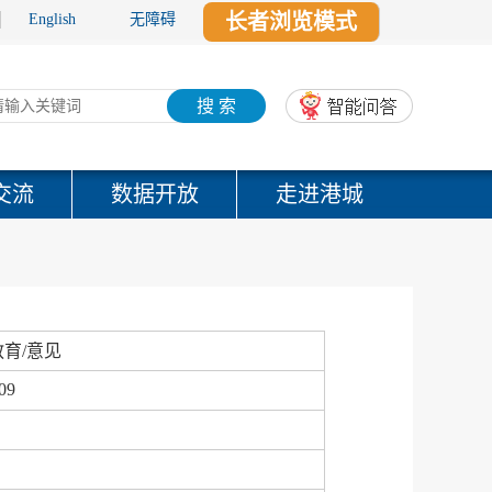
长者浏览模式
English
无障碍
搜 索
交流
数据开放
走进港城
育/意见
09