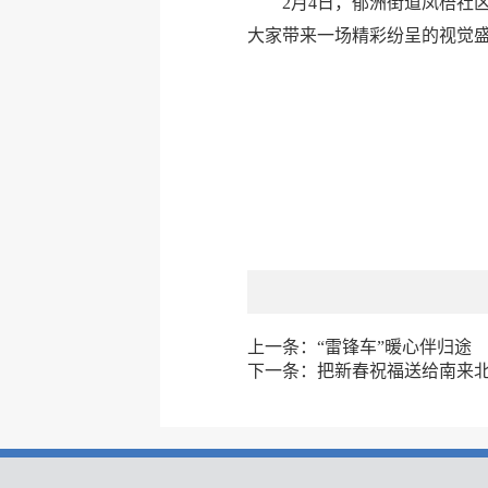
2月4日，郁洲街道凤梧社
大家带来一场精彩纷呈的视觉
上一条：
“雷锋车”暖心伴归途
下一条：
把新春祝福送给南来