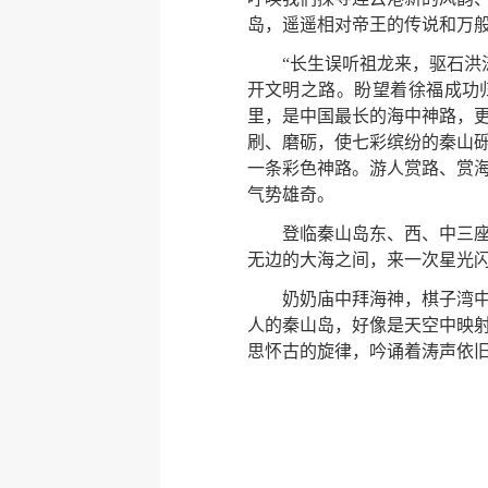
岛，遥遥相对帝王的传说和万
“长生误听祖龙来，驱石洪
开文明之路。盼望着徐福成功
里，是中国最长的海中神路，
刷、磨砺，使七彩缤纷的秦山
一条彩色神路。游人赏路、赏
气势雄奇。
登临秦山岛东、西、中三
无边的大海之间，来一次星光
奶奶庙中拜海神，棋子湾
人的秦山岛，好像是天空中映
思怀古的旋律，吟诵着涛声依