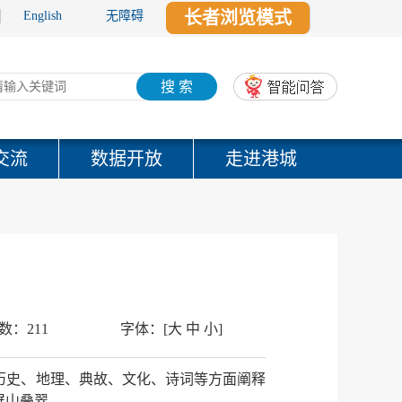
长者浏览模式
English
无障碍
搜 索
交流
数据开放
走进港城
数：
211
字体：
[
大
中
小
]
历史、地理、典故、文化、诗词等方面阐释
屏山叠翠。