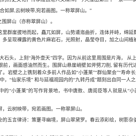
合如屏,云树映带,宛若画图。一称翠屏山。”
之围屏山（亦称翠屏山）。
这里群崖拔地而起，矗兀如屏，山势逶迤曲折，连体并峙，绵延
，多呈现裸露的黄色片麻岩石，光照射，晶莹夺目，加之山间植
大石头，上刻“海外壶天”四字。因为从前这里周围是片海， 从
眼前，画面感油然而生。围屏山悬崖峭壁如斧劈刀削, 留有历代
岩壁之上镌刻着众多前人作品如“小蓬莱”“群仙聚会”“寿命长生”
中，“仙家乐境” 和与延福观园内的“九转丹成”题刻出自同一人之
中的“小蓬莱”的写作背景地，书中唐敖、唐闺臣等人就是从“小
屏，云树映带，宛若画图。一称翠屏山。
全的五言律诗：策蹇寻幽境，屏山翠黛罗。春云添彩绘，树影杂