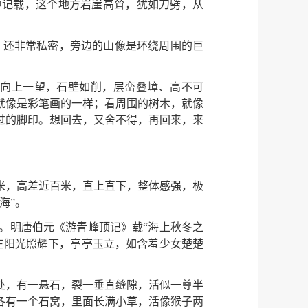
中记载，这个地方岩崖高耸，犹如刀劈，从
，还非常私密，旁边的山像是环绕周围的巨
观向上一望，石壁如削，层峦叠嶂、高不可
就像是彩笔画的一样；看周围的树木，就像
过的脚印。想回去，又舍不得，再回来，来
米，高差近百米，直上直下，整体感强，极
海”。
。明唐伯元《游青峰顶记》载“海上秋冬之
在阳光照耀下，亭亭玉立，如含羞少女楚楚
处，有一悬石，裂一垂直缝隙，活似一尊半
各有一个石窝，里面长满小草，活像猴子两