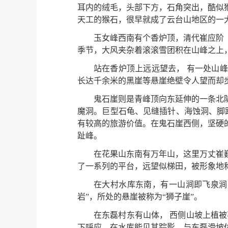
耳内的绒毛，头部下方，石角突出，酷似
天工的猴石，很早就成了云台山地区的一
玉女峰西南有个香炉顶，清代崔应阶
季节，大风夹杂着滚滚雪团积在山峰之上
站在香炉顶上远远望去， 有一处山
长达千余米的黑崖等悬崖绝壁令人望而却
鬼石崖则是青峰顶向东延伸的一条北
魔洞。巨型石龟、见缝插针、海蚀洞、脚
有较高的旅游价值。在鬼石崖西侧，坚硬
趾峰。
在花果山东南有万年山，这里万丈崔
了一系列的平台，远望似梯田，被形象地称
在大村水库东南，有一山涧即飞泉涧
岩”，所处的悬崖被称为“狮子崖”。
在东磊村东有山体， 西侧山坡上植
下呼应，在水库能见其踪影。与东磊滑坡