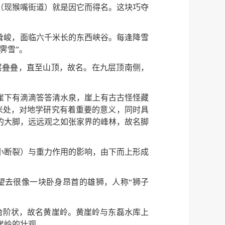
（现猴嘴街道）就是因它而得名。这块巧夺
耸峻，面临六千米长的东西峡谷。每逢降雪
霁雪”。
层叠叠，直至山顶，故名。在九层顶南侧，
崖下有滴滴答答清水泉，崖上有古古怪怪藏
米处，对地学研究有着重要的意义，同时具
的大脚，远远观之如张家界的峰林，故名脚
小断裂）与重力作用的影响，由下而上形成
望去很像一块卧身昂首的雄狮，人称“狮子
台阶状，故名黄崖岭。黄崖岭与东磊水库上
崖岭的壮观。