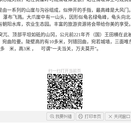
是由一系列的山崖与沟谷组成，似伸开的手指，最高峰是大风门
，瀑布飞溅。大爪崖中有一山头，因形似龟名绿龟峰，龟头向北昂
有朝阳水库，农业生态园。丰富的旅游资源将会带给你美的享受
突兀、顶部平坦如砥的山冈，公元前221年齐（国）王田横在此
，宛曲险要。陡壁高的有10多米，列错回曲，宛若城墙，三面唯
多 米，高3米 ， 可谓“一夫当关，万夫莫开”。
扫一扫打开当前页