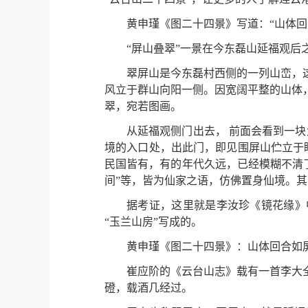
黄申瑾《图二十四景》写道：“山体回
“屏山叠翠”一景在今东磊山延福观后
翠屏山是今东磊村西侧的一列山峦，
风立于群山向阳一侧。因宽阔平整的山体
翠，宛若图画。
从延福观侧门出去， 前面会看到一块
境的入口处，出此门，即见围屏山伫立于
民国皆有，有的年代久远，已经模糊不清了。
间”等，皆为仙家之语，仿佛置身仙境。其
据考证，这里就是李汝珍《镜花缘》
“玉兰山房”写成的。
黄申瑾《图二十四景》：山体回合如
崔应阶的《云台山志》载有一首李大
磴，载酒几经过。