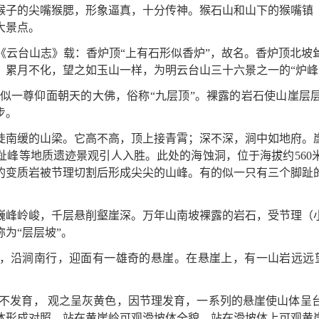
猴子的尖嘴猴腮，形象逼真，十分传神。猴石山和山下的猴嘴镇
大景点。
《云台山志》载：香炉顶“上有石形似香炉”，故名。香炉顶北坡
，累月不化，望之如玉山一样，为明云台山三十六景之一的“炉峰
峰似一尊仰面朝天的大佛，俗称“九层顶”。裸露的岩石使山崖层
步。
陡南缓的山梁。它高不高，顶上接青霄；深不深，涧中如地府。
趾峰等地质遗迹景观引人入胜。此处的海蚀洞，位于海拔约560
的变质岩被节理切割后形成尖尖的山峰。有的似一只有三个脚趾
巍峰岭峻，千层悬削壑崖深。万年山南坡裸露的岩石，受节理（
为“层层坡”。
，沿涧南行，迎面有一雄奇的悬崖。在悬崖上，有一山岩远远
被不发育， 观之呈灰黄色，因节理发育，一系列的悬崖使山体呈
体形成对照，站在黄崖岭可观滑坡体全貌，站在滑坡体上可观黄