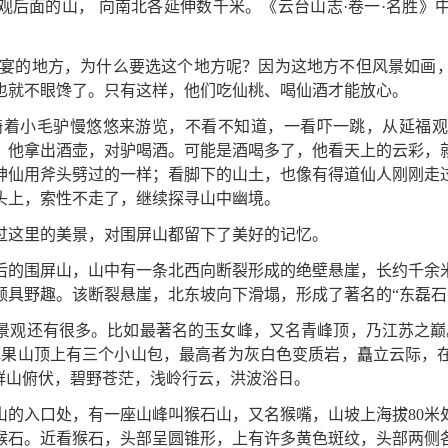
观后面的山， 向南北各延伸数千米。《云台山志·卷一·名胜》
桃宴的地方，为什么要选这个地方呢？因为这地方不但风景如画
也就不眼馋了。只有这样，他们吃仙桃、喝仙酒才能放心。
骑着小毛驴慢悠悠来游览，不看不知道，一看吓一跳，从延福
。他拿出酒壶，对驴喝酒。可能是酒喝多了，他看天上的云彩，
神仙用斧头劈过的一样；看脚下的山土，也像有得道仙人刚刚走
头上，索性不走了，继续探寻山中幽境。
过这里的美景，对围屏山都留下了美好的记忆。
后的围屏山，山中有一条北西向断裂形成的绝壁悬崖，长约千余
颇具野趣。该断裂悬崖，北东坡向下滑塌，形成了著名的“东磊石
景观还有很多。比如最著名的玉女峰，又名青峰顶，乃江苏之巅
花果山顶上有三个小山包，最高者为灰白色变质岩，矗立云际，
群山俯伏，碧野苍茫，浅岭行云，洪波浴日。
山的入口处，有一座山峰叫猴石山，又名猴嘴，山坡上海拔80米
猴石。近看猴石，头部呈圆锥形，上有许多黄色斑纹，头部两侧