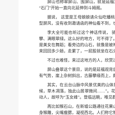
屏山也称翠屏山、围屏山，就是延福
“石门”开始一直向北延伸到斗姆阁。
据说， 这里是王母娘娘请众仙吃蟠
型屏风，没有收到邀请函的神仙看不到，
李大全可能也听过这个神话传说， 
攀、满眼翠绿。这么好的地方，可不得了
是美女在舞蹈；看旁边的山石，就像是被
来回回多少趟，走累了，一屁股就坐在石
不过也难怪，来过这地方的人，欣赏
屏山叠翠这个景目，说的是延福观背
有气势，崖上杂树斜出，古藤攀缘而上，
其实，在云台山脉中风景优美的山体
候，草木凋落，独此山居翠微间……”。
动人，故呼为“玉女峰”。登临远眺，唯见
再比如猴石山，在新墟公路通往花果
身猴雕，尖嘴瘦腮，凝视西北。人们称它