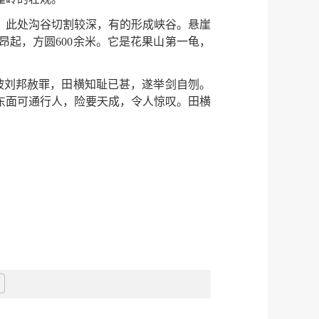
。此处沟谷切割较深，有的形成峡谷。悬崖
起，方圆600余米。它是花果山第一龟，
。
被刘邦赦罪，田横知耻已甚，遂举剑自刎。
东面可通行人，险要天成，令人惊叹。田横