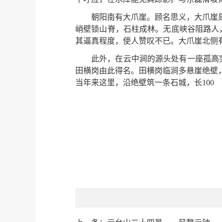
朝阳南有大爪崖。顾名思义，大爪崖
峭壁锁山脊，石柱成林。无底峡谷阻路人
其逼真程度，使人赞叹不已。大爪崖北侧
此外，在云中涧的源头处有一座孤高
田横岗由此得名。田横岗临涧多悬崖绝壁
当年来这里，沿绝壁筑一条石城，长100 