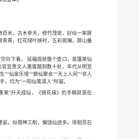
数百米，古木参天，修竹茂密，好似一架屏
被青青，红花绿叶映衬，五彩斑斓，屏山叠
上空向下看， 延福观就像个壶口，是蓬莱仙
达官显贵文人墨客题刻数十处，年代从明至
“仙家乐境”“群仙聚会”“天上人间”“非人
手，均为“一阳仙笔道人”所留。
蓬莱”升天成仙，《镜花缘》的手稿就是在
婆娑。似借神工削，偏饶仙迹多。徘徊觅石