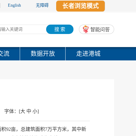
长者浏览模式
English
无障碍
搜 索
交流
数据开放
走进港城
字体：
[
大
中
小
]
积92亩，总建筑面积7万平方米，其中新