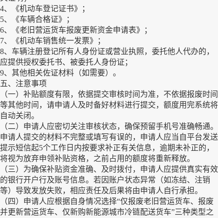
4、《机动车登记证书》；
5、《车辆合格证》；
6、《老旧营运货车报废更新资金申请表》；
7、《机动车销售统一发票》；
8、车辆注册登记所有人身份证或营业执照，委托他人代办的，
应提供授权委托书、被委托人身份证；
9、其他相关佐证材料（如需要）。
五、注意事项
（一）补贴额度有限，依据提交审核时间为准，不依据报废时间
等其他时间，请申请人及时备好材料进行提交，额度用完系统将
自动关闭。
（二）申请人应密切关注审核状态，确保预留手机号准确畅通。
申请人提交的材料不完整或填写有误的，申请人应当自平台发送
提示短信起5个工作日内按要求补正有关信息，逾期未补正的，
将视为放弃申领补贴资格，之前占用的额度将重新释放。
（三）为确保补贴资金准确、及时拨付，申请人应提供真实有效
的银行开户行及账号信息。若因账户状态异常（如冻结、注销
等）导致发放失败，相应责任及后果将由申请人自行承担。
（四）申请人应根据自身情况选择“仅报废老旧营运货车、报废
并更新营运货车、仅新购新能源城市冷链配送货车”三种类型之