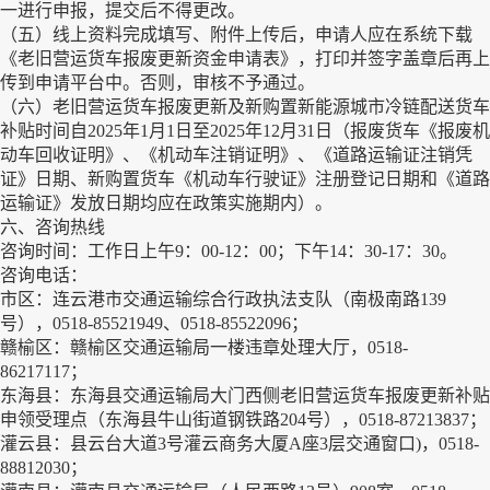
一进行申报，提交后不得更改。
（五）线上资料完成填写、附件上传后，申请人应在系统下载
《老旧营运货车报废更新资金申请表》，打印并签字盖章后再上
传到申请平台中。否则，审核不予通过。
（六）老旧营运货车报废更新及新购置新能源城市冷链配送货车
补贴时间自2025年1月1日至2025年12月31日（报废货车《报废机
动车回收证明》、《机动车注销证明》、《道路运输证注销凭
证》日期、新购置货车《机动车行驶证》注册登记日期和《道路
运输证》发放日期均应在政策实施期内）。
六、咨询热线
咨询时间：工作日上午9：00-12：00；下午14：30-17：30。
咨询电话：
市区：连云港市交通运输综合行政执法支队（南极南路139
号），0518-85521949、0518-85522096；
赣榆区：赣榆区交通运输局一楼违章处理大厅，0518-
86217117；
东海县：东海县交通运输局大门西侧老旧营运货车报废更新补贴
申领受理点（东海县牛山街道钢铁路204号），0518-87213837；
灌云县：县云台大道3号灌云商务大厦A座3层交通窗口)，0518-
88812030；