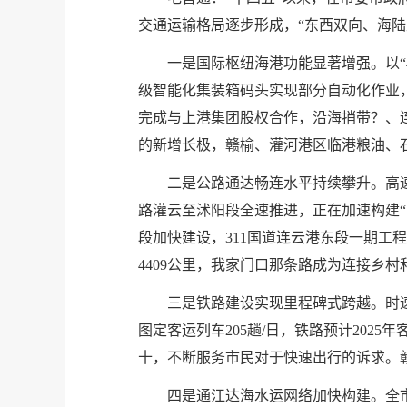
交通运输格局逐步形成，“东西双向、海
一是国际枢纽海港功能显著增强。以“4
级智能化集装箱码头实现部分自动化作业，
完成与上港集团股权合作，沿海捎带？、
的新增长极，赣榆、灌河港区临港粮油、
二是公路通达畅连水平持续攀升。高
路灌云至沭阳段全速推进，正在加速构建“
段加快建设，311国道连云港东段一期工程
4409公里，我家门口那条路成为连接乡村和
三是铁路建设实现里程碑式跨越。时速
图定客运列车205趟/日，铁路预计2025
十，不断服务市民对于快速出行的诉求。
四是通江达海水运网络加快构建。全