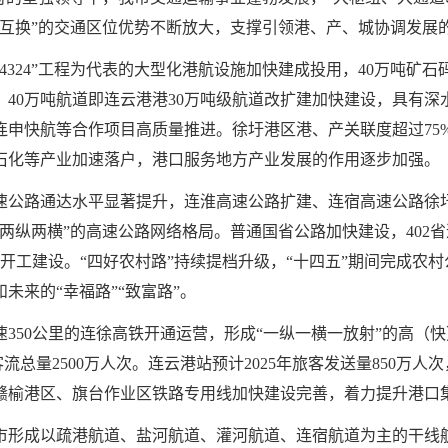
陆互换”的交通区位优势不断放大，支撑引领港、产、城协调发展
324”工程为代表的大型化港航设施加快建成投用，40万吨矿石
40万吨航道即连云港港30万吨级航道改扩建加快建设，具有
连申快航等合作项目高质量推进。徐圩港区港、产关联度超过75
石化等产业加速落户，港口服务地方产业发展的作用逐步加强。
速公路通达水平显著提升，连淮高速公路扩建、连宿高速公路徐
两纵两横”的高速公路网络格局。普通国省公路加快建设，402省
开工建设。“四好农村路”持续提档升级，“十四五”期间完成农村公
未来的“幸福路”“致富路”。
350公里的连徐高铁开通运营，形成“一纵一横一放射”的高（
年客流总量2500万人次。连云港站预计2025年旅客发送量850万人
赣榆港区、旗台作业区铁路专用线加快建设完善，着力提升港口
市形成以疏港航道、盐河航道、灌河航道、连宿航道为主的干线