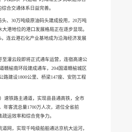
的综合交通体系日益完善。
码头、30万吨级原油码头建成投用，20万吨
深水大港地位的港口发展格局正在逐步显现。
%，连云港石化产业基地成为沿海经济发展
圩至灌云段即将正式通车运营，连宿高速公
道赣榆南环段建成通车，204国道赣榆城区
路建设1800公里、桥梁147座、安防工程
快）速铁路主通道，实现县县通高铁，全市
次，年客流总量1700万人次，进位全省前
集疏运效率和综合竞争力。
航道网，实现千吨级船舶通达京杭大运河，