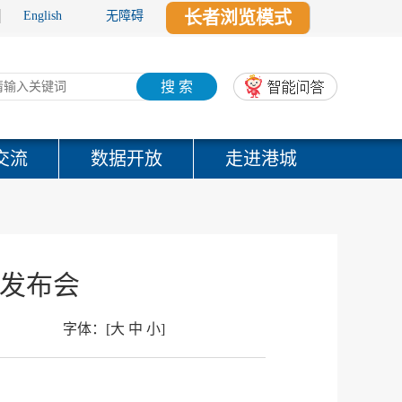
长者浏览模式
English
无障碍
搜 索
交流
数据开放
走进港城
闻发布会
字体：
[
大
中
小
]