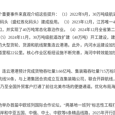
重要事件来直观介绍这些提升：（1）2022年9月，30万吨级航
原油码头（盛虹炼化码头）建成投用。（3）2023年12月，江苏唯
并实现了40万吨常态化靠泊作业。（4）2024年12月全省第
）2024年11月，30万吨级航道改扩建（40万吨）开工建设，
的大型货轮、货源和航线聚集连云港港。此外，内河水运建设加
里程22公里。核心作业区枢纽设施不断完善，海河中转效能加
，连云港港预计完成货物吞吐量3.66亿吨、集装箱吞吐量715
航线50条，与上港集团合资成立互连集装箱公司，联合开辟航线，“
苏乃至全国外贸客户打通了前往北美市场的便捷通道。优化布局海河联
功举办首届中欧班列国际合作论坛，“两基地一班列”标志性工程
和中亚五国、中俄、中土、中欧等6条精品线路，2025年开行国