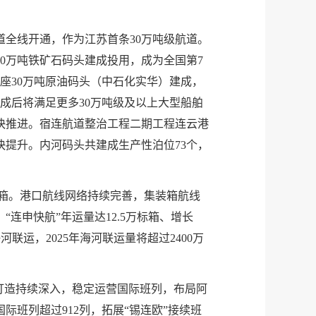
道全线开通，作为江苏首条30万吨级航道。
一40万吨铁矿石码头建成投用，成为全国第7
二座30万吨原油码头（中石化实华）建成，
建成后将满足更多30万吨级及以上大型船舶
快推进。宿连航道整治工程二期工程连云港
快提升。内河码头共建成生产性泊位73个，
万标箱。港口航线网络持续完善，集装箱航线
连申快航”年运量达12.5万标箱、增长
运，2025年海河联运量将超过2400万
打造持续深入，稳定运营国际班列，布局阿
际班列超过912列，拓展“锡连欧”接续班