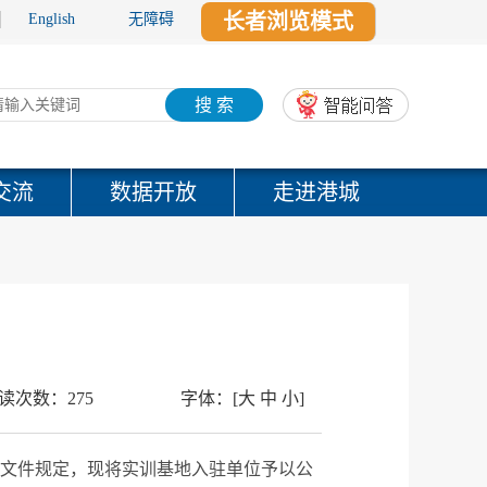
长者浏览模式
English
无障碍
搜 索
交流
数据开放
走进港城
示
读次数：
275
字体：
[
大
中
小
]
）文件规定，现将实训基地入驻单位予以公