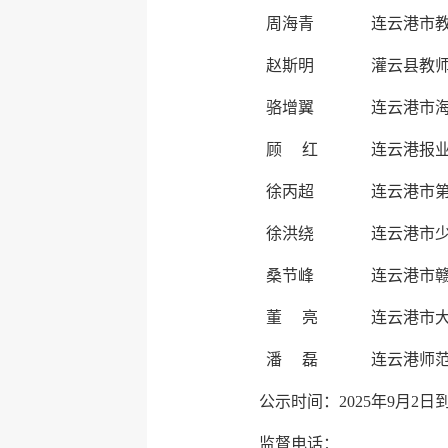
周海青
连云港市
赵斯明
灌云县教
骆增翼
连云港市
顾 红
连云港报
徐丙超
连云港市
徐洪绕
连云港市
桑节峰
连云港市
董 亮
连云港市
潘 磊
连云港师
公示时间：2025年9月2
监督电话：