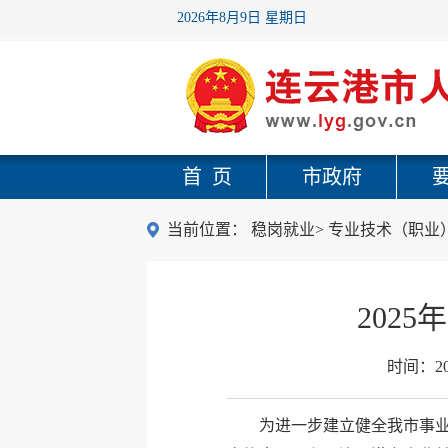
2026年8月9日 星期日
首 页
市政府
当前位置：
稳岗就业
>
专业技术（职业
202
时间：
2
为进一步建立健全我市事