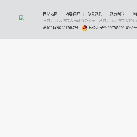
网站地图
|
内容保障
|
联系我们
|
我要纠错
|
访
主办： 连云港市人民政府办公室 承办：连云港市大数据管
苏ICP备2023017687号
苏公网安备 32070502010048