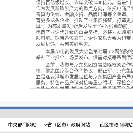
保持百亿级增长、去年突破1400亿元。奋进“
作为发展新质生产力的重点方向，依托电商产
善算力供给、金融支持、品牌出海等全渠道、
育更多龙头企业、推动产业集群强链，打造更具
城”，为高质量发展“后发先至”注入强劲动能
电商产业迭代升级的重要举措，必将为AI赋
限可能。期待各位嘉宾、企业家以大会为纽带
发展机遇、共创美好明天。
本届AI电商发展大会暨第七届518网络购
举办产业推介、场景发布、供需对接等系列活
会前，我市与京东集团签署战略框架合作
市、健康医疗等合作子协议，邢正军、京东集
立足连云港城市发展定位与京东集团产业布局
服务、特色产品产销对接等重点领域，深挖合
势能与企业发展动能双向赋能，携手谱写合作
中央部门网站
省（区市）政府网站
设区市政府网站