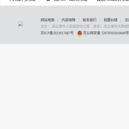
本期政风热线上线单位是市生态环境局和市应
关注环保问题，扬尘污染是群众反映较多的民
家矿业厂区物料堆放不规范，作业运输过程中
网站地图
|
内容保障
|
联系我们
|
我要纠错
|
访
下来我们通过视频了解一下详细情况。
主办： 连云港市人民政府办公室 承办：连云港市大数据管
苏ICP备2023017687号
苏公网安备 32070502010048
旁白：
记者在蓝天矿业有限公司的生产厂
内，一部分采用了防尘网覆盖的措施，但还存
到有效的抑尘防尘效果。另外记者采访中也发
清扫等措施。扬尘管控方面还有诸多问题，随
还持续向外扩散，直接影响周边居民区的空气
因。
投诉人：
我是周边村民，蓝天矿业进出场
影响。
记者：
什么样的影响？
投诉人：
路上一过大车都扬起大片的灰尘
铺天盖地的灰尘。