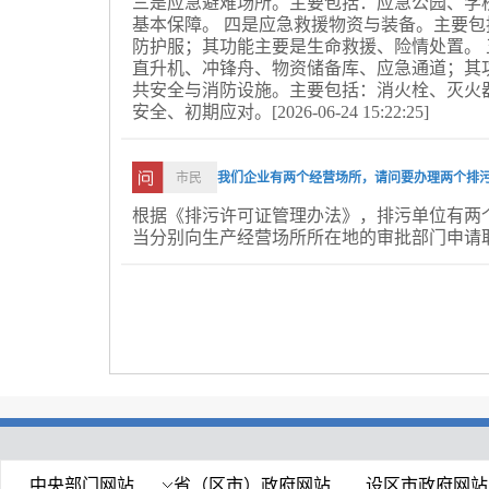
三是应急避难场所。主要包括：应急公园、学
府的网站后台在线留言。
基本保障。 四是应急救援物资与装备。主要
防护服；其功能主要是生命救援、险情处置。
在节目的开始，我们先来关注群众的诉求反
直升机、冲锋舟、物资储备库、应急通道；其
风热线，群众反映老龄卡年审不方便，能不能
共安全与消防设施。主要包括：消火栓、灭火
相关负责人表示，经过充分调研论证，对老龄
安全、初期应对。
[2026-06-24 15:22:25]
策及宣传引导，计划2026年7月底前完成《
式删除、废止老龄卡年审的相关条款。二是优
能模块，自2026年8月1日起，新申领办理的
市民
我们企业有两个经营场所，请问要办理两个排
任何年审手手续了；对已发放存量旧卡用户，统一
根据《排污许可证管理办法》，排污单位有两
日到12月31日集中开展最后一次年审。
当分别向生产经营场所所在地的审批部门申请
6月17号市城建控股集团上线政风热线，
否延长开放时间以及增强夜间照明？市城建控
开放时间参照各地同类场地标准制定，工作日早上6:
9:00，周末、节假日及寒暑假是全天开放，早上6
已延迟至晚上9:30，其余时段暂时不做调整
响周边居民，所以无法进一步延迟。球场原夜间
与周边居民光污染诉求，现已调整为200瓦，
听众朋友们，政风热线节目的播出时间是每周一
播热线85457744、85461350为大家开
中央部门网站
省（区市）政府网站
设区市政府网站