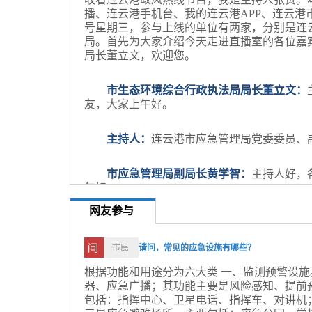
播、连云港手机台、我的连云港APP、连云港
号星期三，参与上线的单位有两家，分别是连
局。首先为大家介绍今天走进直播室的各位嘉
局长董立文，欢迎您。
市生态环境综合行政执法局局长董立文：
友
，大家上午好。
主持人：
连云港市应急管理局党委委员、
市应急管理局副局长黄学智：
主持人好，
午好。
网友参与
主持人：
出席今天节目的嘉宾还有连云港
海，连云港市生态环境局环境影响评价与排放
市民
请问，常见的应急设施有哪些？
理局危险化学品安全监督管理科科长王春，安
家的到来。如果您在环评审批、排污许可证办
根据功能和用途分为六大类 一、监测预警设
建筑领域施工安全、有限空间作业规范、森林
器、应急广播；其功能主要是风险感知、提前
映，欢迎与政风热线栏目组进行联系。此时此刻，两部
包括：指挥中心、卫星电话、指挥车、对讲机
已经为您开通，您可以通过热线和嘉宾现场交