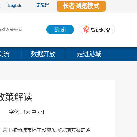
长者浏览模式
English
无障碍
搜 索
交流
数据开放
走进港城
政策解读
字体：
[
大
中
小
]
门关于推动城市停车设施发展实施方案的通