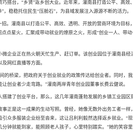
资巧搭台，“乡贤”返乡创大业。近年来，灌南县打造公平、高效
拳”，稳稳托住民生“压舱石”，为县域发展注入源源不断的活力。
键一招。灌南县以打造公平、高效、透明、开放的营商环境为目标
同点点星火，汇聚成带动就业的燎原之火，形成“创业一人、带动
小微企业正在热火朝天忙生产、赶订单。该创业园位于灌南县经济
以及网红直播等方面。
之间的桥梁，把政府关于创业就业的政策传达给创业者。同时，
能让创业者少走弯路。”灌南两岸青年创业园董事长费云健说。
人搭建了创业平台，那么，这几年灌南蓬勃发展的乡镇工业园区则
故事正是这一成果的生动写照。曾经，她像无数外出务工者一样
吸引众多服装企业纷至沓来，这让吕利利毅然选择返乡就业。“
几分钟就能到家，能照顾老人孩子，心里特别踏实。”她的笑容