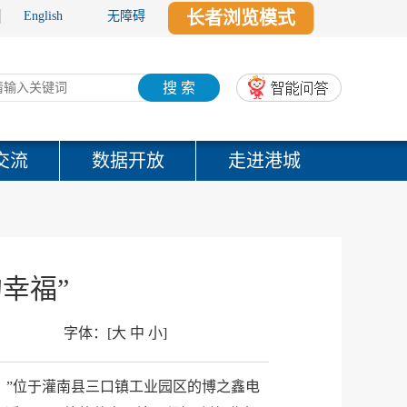
长者浏览模式
English
无障碍
搜 索
交流
数据开放
走进港城
幸福”
字体：
[
大
中
小
]
。”位于灌南县三口镇工业园区的博之鑫电