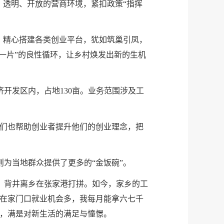
、透明、开放的营商环境，紧扣政策“指挥
，精心搭建各类创业平台，犹如筑巢引凤，
一片”的良性循环，让乡村焕发出新的生机
开发区内，占地130亩。业务范围涉及工
我们也帮助创业者提升他们的创业理念，把
为当地群众提供了更多的“金饭碗”。
，背井离乡在张家港打拼。如今，家乡的工
现在家门口就业机会多，我每月能拿六七千
里，满是对新生活的满足与憧憬。