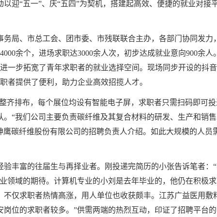
以迎“五一”、庆“五四”为契机，搭建起高效、便捷的就业对接
事务局、市总工会、团市委、市残联联合主办，各部门协同发力
4000余个，进场求职达3000余人次，初步达成就业意向900余
，进一步拓宽了青年求职者的就业选择空间。现场同步开设的抖音
求职者提供了便利，助力企业高效招揽人才。
位整齐排布，每个展位均设有智能电子屏，求职者只需扫码即可
队。“我们公司主要负责碳纤维及其复合材料的研发、生产和销
复神鹰碳纤维股份有限公司的招聘负责人介绍。如此大规模的人
经验丰富的往届生与再择业者。刚投递完简历的小张告诉笔者：
专业领域的期待。计算机专业的小刘是去年毕业的，他仍在积极求
。不仅求职者热情高涨，用人单位也收获颇丰。江苏广益医用敷
安岗位的求职者较多。”供需两端的热烈互动，印证了招聘平台