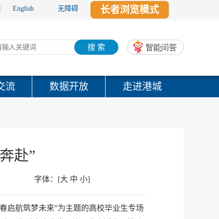
长者浏览模式
English
无障碍
搜 索
交流
数据开放
走进港城
奔赴”
字体：
[
大
中
小
]
春启航筑梦未来”为主题的高校毕业生专场