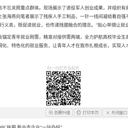
也不忘关照重点群体。现场展示了退役军人创业成果，并组织有
士张海燕向笔者展示了残疾人手工制品，一针一线间凝结着自强
进行义卖，既促进就业，也传递残健融合的理念。”贴心举措让就
会锚定青年就业刚需，精准对接供需两端，全力护航高校毕业生
细化、特色化的就业服务，让青年人才在我市扎根成长，实现人
扫一扫打开当前页
PC执照 新业态企业“一站办好”