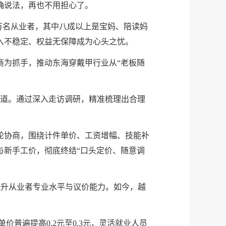
确说法，再也不用担心了。
5万名从业者，其中八成以上是宝妈、陪读妈
入不稳定、权益无保障成为心头之忧。
商为抓手，推动东海穿戴甲行业从“老板随
渠道。通过深入走访调研，精准梳理出合理
轮协商，围绕计件单价、工资增幅、技能补
与新手工价，彻底终结“口头定价、随意调
提升从业者专业水平与议价能力。如今，越
。
价普遍提高0.2元至0.3元，灵活就业人员