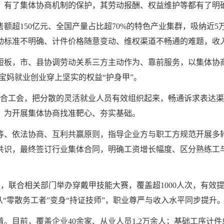
，有了集体协商机制的保护，其劳动报酬、权益维护等都有了明
额超150亿元、全国产量占比超70%的特色产业集群，吸纳近
动标准不明确、计件价格随意变动、维权渠道不畅通的难题，收
短板，市、县协调劳动关系三方主动作为、靠前服务，以集体协
大宝妈就业创业穿上坚实的权益“护身甲”。
业联合工会，把分散的灵活就业人员有效组织起来，畅通诉求表达
，为开展集体协商找准靶心、夯实基础。
等、依法协商、互利共赢原则，指导企业方与职工方规范开展多
共识，最终签订行业集体合同，明确工资增长幅度、区分熟练工
，联合相关部门举办穿戴甲技能大赛，覆盖超1000人次，有效
从“零散务工者”变身“持证技师”，职业尊严与收入水平同步提升
目前，覆盖企业40余家、从业人员1.2万余人；基础工序计件单