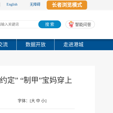
长者浏览模式
English
无障碍
搜 索
交流
数据开放
走进港城
定” “制甲”宝妈穿上
字体：
[
大
中
小
]