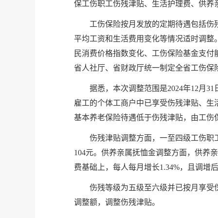
保工伤职工伤残津贴、生活护理费、供养
工伤保险按月发放的定期待遇包括伤
平均工资和生活费用变化等情况适时调整
民消费价格指数变化、工伤保险基金支付能
省人社厅、省财政厅统一制定全省工伤保
据悉，本次调整范围是2024年12
雇工的个体工商户中已享受伤残津贴、生
基本养老保险待遇低于伤残津贴，由工伤
伤残津贴调整方面，一至四级工伤职工
104元。供养亲属抚恤金调整方面，供养
费基础上，每人每月增长1.34%，且调增后分
伤残等级为五级至六级并已按月享受
调整额，调整伤残津贴。