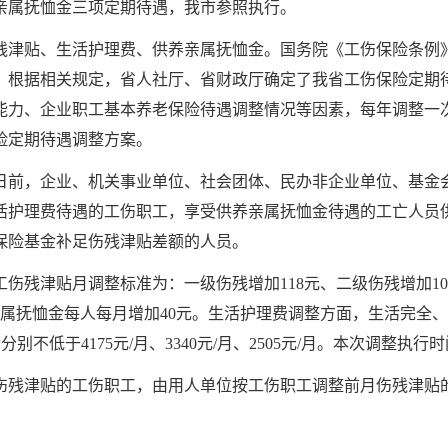
亲属抚恤金三项定期待遇，我市参照执行。
残津贴、生活护理费、供养亲属抚恤金。国务院《工伤保险条例
。根据相关规定，省人社厅、省财政厅确定了我省工伤保险定期
力、企业职工基本养老保险待遇调整情况等因素，每年调整一次
险定期待遇调整方案。
月31日前，企业、机关事业单位、社会团体、民办非企业单位、基
活护理费待遇的工伤职工，享受供养亲属抚恤金待遇的工亡人员
保险基金补足伤残津贴差额的人员。
伤残津贴月调整标准为：一级伤残增加118元、二级伤残增加10
亲属抚恤金每人每月增加40元。生活护理费调整方面，生活完全
别不低于4175元/月、3340元/月、2505元/月。本次调整执行时
伤残津贴的工伤职工，由用人单位按工伤职工调整前月伤残津贴