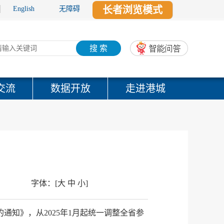
长者浏览模式
English
无障碍
搜 索
交流
数据开放
走进港城
字体：
[
大
中
小
]
通知》，从2025年1月起统一调整全省参