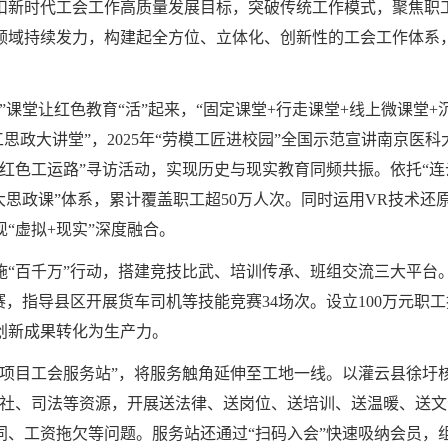
扣新时代工会工作高质量发展目标，突破传统工作模式，聚焦职
领域持续发力，构建起全方位、立体化、创新性的工会工作体系
。
”课堂让红色教育“活”起来，“固定课堂+行走课堂+线上微课堂+
工思政大讲堂”，2025年“劳模工匠进校园”全国示范宣讲南京医
走红色工运路”寻访活动，实现历史与现实教育同频共振。依托“连云
大思政课”体系，累计覆盖职工超50万人次。同时运用VR技术还
“虚拟+现实”深度融合。
“百千万”行动，搭建竞技比武、培训传承、班组交流三大平台。2
竞赛，指导县区开展货车司机等技能竞赛34场次。设立100万元
创新成果转化为生产力。
大项目工会服务站”，将服务触角延伸至工地一线。以灌云县徐圩
社、司法等资源，开展送法律、送岗位、送培训、送温暖、送文化
、工资拖欠等问题。服务站还通过“扫码入会”快速吸纳会员，组