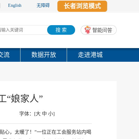
长者浏览模式
English
无障碍
搜 索
交流
数据开放
走进港城
“娘家人”
字体：
[
大
中
小
]
贴心，太暖了！”一位正在工会服务站内喝