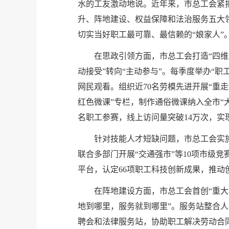
水的工友激动地说。近年来，市总工会紧
升、阵地建设、权益保障和法治服务五大
切实当好职工最可靠、最信赖的“娘家人”
在思政引领方面，市总工会打造“四维
动接受”转向“主动参与”。每季度举办“职
网民观看。组织近70名劳模先进开展“重
红色微课”专栏，制作通俗微课纳入全市“
名职工参赛，线上访问量突破14万次，实现
针对技能人才短缺问题，市总工会实施
联合多部门开展“交通强市”等10项市级
平台，认定66项职工科技创新成果，推动
在阵地建设方面，市总工会首创“重
地到哪里，服务就到哪里”。服务站整合人
聘会和法律服务站，协助职工解决劳动合同