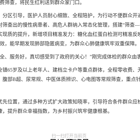
免费筛查，将民生红利送到群众家门口。
、分区引导，医护人员耐心细致、全程陪护，为行动不便群众开
对筛查出的慢性病患者、高危人群纳入常态化管理，搭建“筛查—
实现质的提升，新增项目精准发力：糖化血红蛋白检测可精准反
高效，能早期发现肺部隐匿病变，为群众心肺健康筑牢双重保障。
目全、服务好，真切感受到了政府的关心！”刚完成体检的群众由
全镇65岁及以上老年人、建档立卡户等重点群体，全程零收费、
、腹部B超、尿常规、中医体质辨识、心电图等常规筛查，重点
优先位置，通过多种方式扩大政策知晓率，引导符合条件群众应
康，提升群众幸福指数，为乡村振兴筑牢健康根基。
扫一扫打开当前页