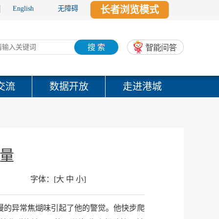
长者浏览模式
English
无障碍
搜 索
交流
数据开放
走进港城
力量
字体：
[
大
中
小
]
漫的异常焦煳味引起了他的警觉。他快步爬