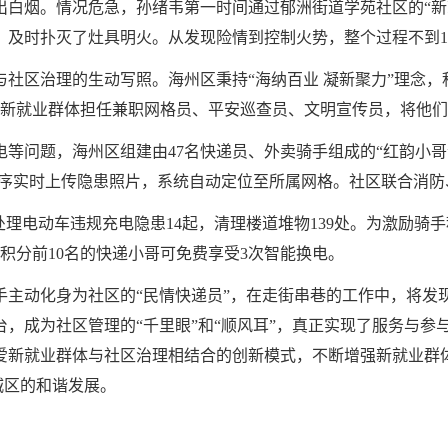
出白烟。情况危急，孙绪韦第一时间通过郁洲街道学苑社区的“新
，及时扑灭了灶具明火。从发现险情到控制火势，整个过程不到1
与社区治理的生动写照。海州区秉持“海纳百业 凝新聚力”理念
名新就业群体担任兼职网格员、平安巡查员、文明宣传员，将他们
等问题，海州区组建由47名快递员、外卖骑手组成的“红韵小哥
程序实时上传隐患照片，系统自动定位至所属网格。社区联合消防、
计处理电动车违规充电隐患14起，清理楼道堆物139处。为激励骑
度积分前10名的快递小哥可免费享受3次智能换电。
手主动化身为社区的“民情快递员”，在走街串巷的工作中，将发
，成为社区管理的“千里眼”和“顺风耳”，真正实现了服务与参
爱新就业群体与社区治理相结合的创新模式，不断增强新就业群
城区的和谐发展。