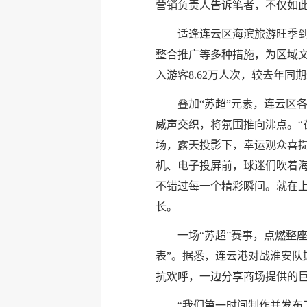
营销负责人告诉笔者，不仅如
适逢连云区海滨旅游旺季到
整合推广等多种措施，为区域文
入游客8.62万人次，较去年同期劲
叠加“苏超”元素，连云区
威声交织，将氛围推向沸点。“
场，露天投影下，幸运观众喜
机、电子投屏前，球迷们吹着
不错过每一个精彩瞬间。就在上个
长。
一场“苏超”赛事，点燃整
表”。据悉，连云港对战淮安队
抗欢呼，一边分享商场提供的巨型
“我们第一时间制作并发布