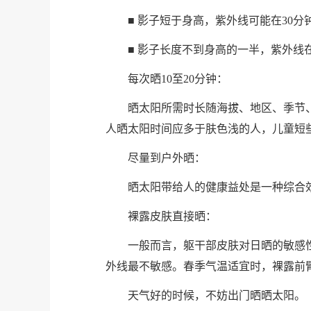
■ 影子短于身高，紫外线可能在30
■ 影子长度不到身高的一半，紫外线
每次晒10至20分钟：
晒太阳所需时长随海拔、地区、季节、
人晒太阳时间应多于肤色浅的人，儿童短
尽量到户外晒：
晒太阳带给人的健康益处是一种综合
裸露皮肤直接晒：
一般而言，躯干部皮肤对日晒的敏感
外线最不敏感。春季气温适宜时，裸露前
天气好的时候，
不妨出门晒晒太阳。