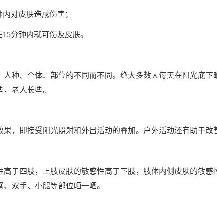
分钟内对皮肤造成伤害；
在15分钟内就可伤及皮肤。
人种、个体、部位的不同而不同。绝大多数人每天在阳光底下晒
些，老人长些。
效果，即接受阳光照射和外出活动的叠加。户外活动还有助于改
性高于四肢，上肢皮肤的敏感性高于下肢，肢体内侧皮肤的敏感
臂、双手、小腿等部位晒一晒。