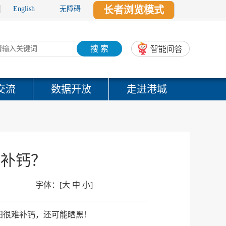
长者浏览模式
English
无障碍
搜 索
交流
数据开放
走进港城
能补钙？
字体：
[
大
中
小
]
阳很难补钙，
还可能晒黑！