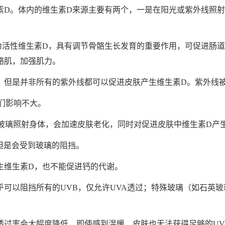
素D。
体内的维生素D来源主要有两个，一是在阳光或紫外线照
为活性维生素D，具有调节骨骼生长发育的重要作用，可促进肠
骼肌，加强肌力。
，但是并非所有的紫外线都可以促进皮肤产生维生素D。
紫外线被
们影响不大。
过玻璃照射身体，会加速皮肤老化，同时对促进皮肤中维生素D产
但是会受到玻璃的阻挡。
生维生素D，也不能促进钙的代谢。
可以阻挡所有的UVB，仅允许UVA透过；特殊玻璃（如石英玻
透过率会大幅度降低，即使感到温暖，皮肤也无法获得足够的UV