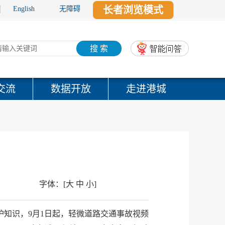
长者浏览模式
English
无障碍
搜 索
交流
数据开放
走进港城
！
字体：
[
大
中
小
]
知识，9月1日起，轻微道路交通事故视频