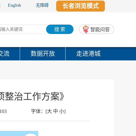
长者浏览模式
English
无障碍
搜 索
交流
数据开放
走进港城
项整治工作方案》
103
字体：
[
大
中
小
]