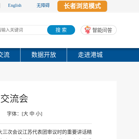
长者浏览模式
English
无障碍
搜 索
交流
数据开放
走进港城
果交流会
字体：
[
大
中
小
]
大三次会议江苏代表团审议时的重要讲话精