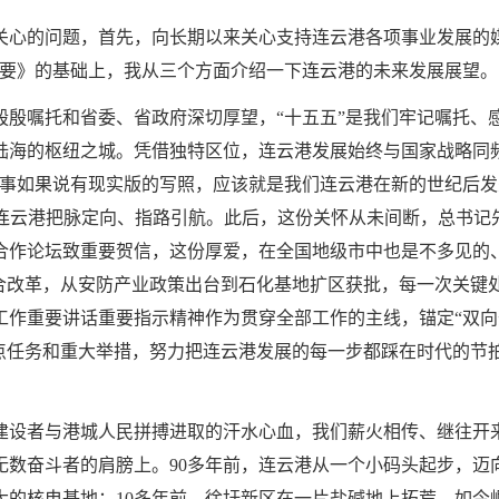
关心的问题，首先，向长期以来关心支持连云港各项事业发展的
纲要》的基础上，我从三个方面介绍一下连云港的未来发展展望。
殷殷嘱托和省委、省政府深切厚望，“十五五”是我们牢记嘱托、
海的枢纽之城。凭借独特区位，连云港发展始终与国家战略同频共振
故事如果说有现实版的写照，应该就是我们连云港在新的世纪后
为连云港把脉定向、指路引航。此后，这份关怀从未间断，总书记先
合作论坛致重要贺信，这份厚爱，在全国地级市中也是不多见的
综合改革，从安防产业政策出台到石化基地扩区获批，每一次关键
工作重要讲话重要指示精神作为贯穿全部工作的主线，锚定“双向
重点任务和重大举措，努力把连云港发展的每一步都踩在时代的节
建设者与港城人民拼搏进取的汗水心血，我们薪火相传、继往开
数奋斗者的肩膀上。90多年前，连云港从一个小码头起步，迈
大的核电基地；10多年前，徐圩新区在一片盐碱地上拓荒，如今