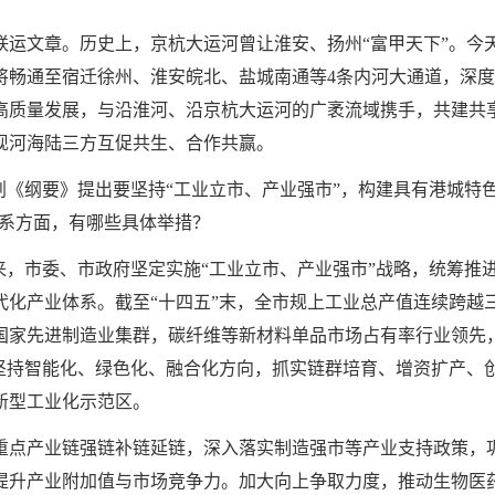
运文章。历史上，京杭大运河曾让淮安、扬州“富甲天下”。今天
将畅通至宿迁徐州、淮安皖北、盐城南通等4条内河大通道，深
高质量发展，与沿淮河、沿京杭大运河的广袤流域携手，共建共
现河海陆三方互促共生、合作共赢。
划《纲要》提出要坚持“工业立市、产业强市”，构建具有港城特
体系方面，有哪些具体举措？
来，市委、市政府坚定实施“工业立市、产业强市”战略，统筹推
代化产业体系。截至“十四五”末，全市规上工业总产值连续跨越
国家先进制造业集群，碳纤维等新材料单品市场占有率行业领先
将坚持智能化、绿色化、融合化方向，抓实链群培育、增资扩产、
新型工业化示范区。
重点产业链强链补链延链，深入落实制造强市等产业支持政策，
提升产业附加值与市场竞争力。加大向上争取力度，推动生物医