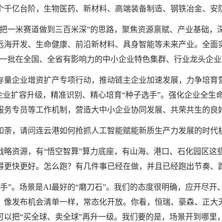
一个千亿台阶，生物医药、新材料、高端装备制造、钢铁冶金、安
“把一米赛道做到三百米深”的思路，聚焦资源禀赋、产业基础，
远海开发、生命健康、前沿新材料、具身智能等未来产业。全面
造一批在全国、全省有影响力的中小企业特色集群、行业龙头企
存量企业增资扩产专项行动，推动链主企业加速发展，力争培育营
企业扩容升级，精准识别、精心培育“种子选手”。强化企业全生
服务专员等工作机制，营造大中小企业协同发展、共荣共生的良
如荼，请问连云港如何抢抓人工智能赋能新质生产力发展的时代
略资源，有“悟空智算”算力底座，有山海、港口、石化园区这
得更快更好。怎么跑？有几件事已经在做，并且已经跑出节奏、
手”。场景是AI最好的“磨刀石”。我们的态度很明确，应开尽开、绝不
色赛道，像发布机会清单一样，常态化开放。你看，恒瑞、豪森、正
可以把“买全球、卖全球”再升一级。我们要的是，场景开到哪里