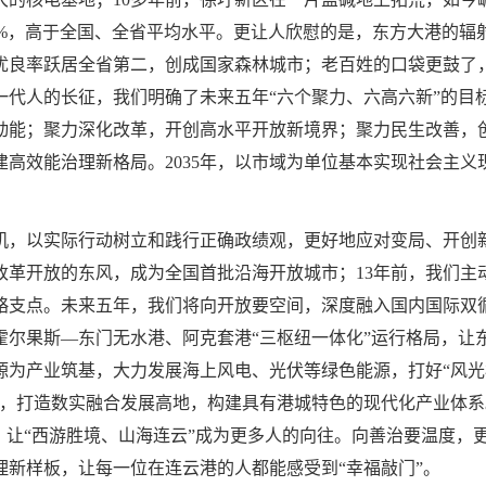
.3%，高于全国、全省平均水平。更让人欣慰的是，东方大港的辐射
优良率跃居全省第二，创成国家森林城市；老百姓的口袋更鼓了，城乡居
一代人的长征，我们明确了未来五年“六个聚力、六高六新”的目
动能；聚力深化改革，开创高水平开放新境界；聚力民生改善，
高效能治理新格局。2035年，以市域为单位基本实现社会主义
机，以实际行动树立和践行正确政绩观，更好地应对变局、开创
改革开放的东风，成为全国首批沿海开放城市；13年前，我们主
略支点。未来五年，我们将向开放要空间，深度融入国内国际双
霍尔果斯—东门无水港、阿克套港“三枢纽一体化”运行格局，让
源为产业筑基，大力发展海上风电、光伏等绿色能源，打好“风光
+”，打造数实融合发展高地，构建具有港城特色的现代化产业体
，让“西游胜境、山海连云”成为更多人的向往。向善治要温度，
理新样板，让每一位在连云港的人都能感受到“幸福敲门”。