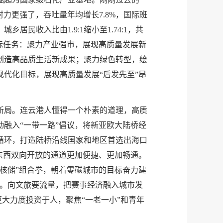
力更强了，吞吐量年均增长7.8%，国际班
民收入比由1.9:1缩小至1.74:1，共
标任务：聚力产业强市，展现高质量发展新
创造高品质生活新成果；聚力绿色转型，绘
现代化目标，展现高质量发展“后发先至”昂
新局。连云港人懂得一个朴素的道理，高质
动融入“一带一路”倡议，将新亚欧大陆桥经
循环，打造陆桥沿线国家和地区首选出海口
东西双向开放的通道更加便捷、更加畅通。
核储”组合拳，朝着零碳城市的目标奋力建
系。向文旅要流量，把赛事经济融入城市发
更大力度投资于人，聚焦“一老一小”和青年