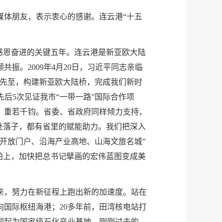
媒体朋友，表示衷心的感谢。连云港“十五
感恩奋进的关键五年。连云港是新亚欧大陆
。2009年4月20日，习近平同志亲临
发先至，构建新亚欧大陆桥，完成我们新时
后5次见证我市“一带一路”国际合作项
、重若千钧。省委、省政府同样倾力支持，
处落子，都有省里的赋能助力。我们把深入
开放门户、沿海产业高地、山海文旅名城”
拍上，加快把总书记擘画的宏伟蓝图变成美
来，努力在新征程上跑出新的加速度。站在
向国际枢纽海港；20多年前，田湾核电站打
崛起为国家级石化产业基地。刚刚过去的