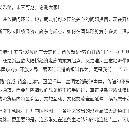
发先至，未来可期。谢谢大家！
，进入提问环节，记者朋友们可以围绕关心的问题提问，现在开
新亚欧大陆桥经济走廊东方起点，如何在国际形势复杂多变、深
港“十五五”发展的三大定位，首位就是“双向开放门户”。摊开
，既是新亚欧大陆桥经济走廊的东方起点，又是淮河生态经济带
服务国家对外开放大局，展现连云港的担当作为，更是我们“十五
路”变成“黄金走廊”。回望千年，丝绸之路驼铃声声，传递的不
境通道，而要与陇海线的兄弟城市携手同行，真正将新亚欧陆海联
物流货运向特色商品、文旅互动、文化交流全面延伸，续写属于我
经济主动脉。打开中国地图，一条呼之欲出的沿海高铁大通道由
动脉。更重要的是，连云港处在这条主动脉的南北连接点上，可