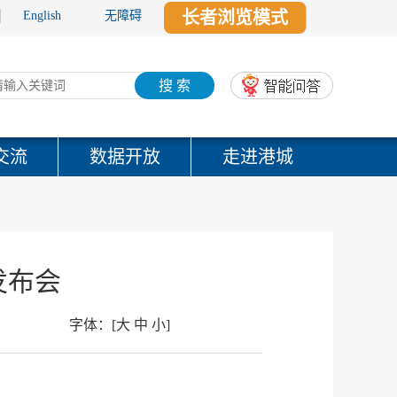
长者浏览模式
English
无障碍
搜 索
交流
数据开放
走进港城
发布会
字体：
[
大
中
小
]