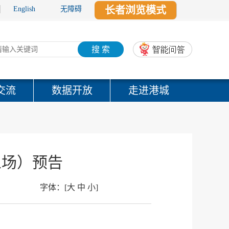
长者浏览模式
English
无障碍
搜 索
交流
数据开放
走进港城
五场）预告
字体：
[
大
中
小
]