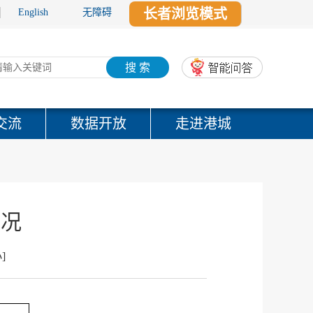
长者浏览模式
English
无障碍
搜 索
交流
数据开放
走进港城
情况
小
]