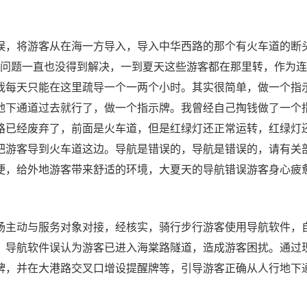
误，将游客从在海一方导入，导入中华西路的那个有火车道的断
这个问题一直也没得到解决，一到夏天这些游客都在那里转，作为
我每天只能在这里疏导一个一两个小时。其实很简单，做一个指
地下通道过去就行了，做一个指示牌。我曾经自己掏钱做了一个
路已经废弃了，前面是火车道，但是红绿灯还正常运转，红绿灯
把游客导到火车道这边。导航是错误的，导航是错误的，请有关
便，给外地游客带来舒适的环境，大夏天的导航错误游客身心疲
场主动与服务对象对接，经核实，骑行步行游客使用导航软件，
，导航软件误认为游客已进入海棠路隧道，造成游客困扰。通过
，并在大港路交叉口增设提醒牌等，引导游客正确从人行地下通道安