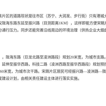
该片区的道路现状是往市区（苏宁、大润发、步行街）只有港城
议陇海东路东延至振兴路（目测距离1KM），这样即能方便宋眺
分通行压力。同步还能完善沿线周边的环境治理（供热企业大烟
》，陇海东路（巨龙北路至凌洲路段）规划20米宽，为城市支路
，延伸至振华西路，科技二路（凌洲西路至振华西路段）规划预控
控60米宽，为城市次干路。宋跳片区居民可经振兴路—凌洲路—
度建设计划，由相关责任建设主体进行落实实施。