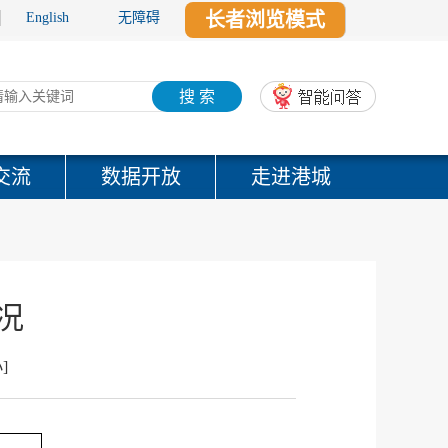
长者浏览模式
English
无障碍
搜 索
交流
数据开放
走进港城
况
小
]