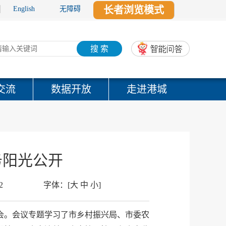
长者浏览模式
English
无障碍
搜 索
交流
数据开放
走进港城
务阳光公开
2
字体：
[
大
中
小
]
会。会议专题学习了市乡村振兴局、市委农