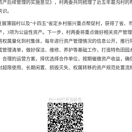
资产后续管理的实施意见》，村两委共同梳理了近五年葛沟村的
共识。
发展薄弱村以及“十四五”省定乡村振兴重点帮促村，获得了省、
资产，3项为公益性资产。下一步，村两委将重点做好相关资产管
将权属量化到村集体，每年进行资产管理情况的信息公开，推行
成管理清单，做好保洁、维修、养护等基础工作，打造特色田园
、合理的运营方案，择优选择合作单位，按期催缴资产收益，确
对超限使用、长期闲置、损毁灭失、权属转移的资产规范处置流
扫一扫打开当前页