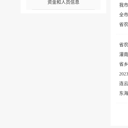
资金和人员信息
我
全
省
省
灌南
省
20
连云
东海