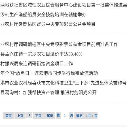
市两地获批省区域性农业综合服务中心建设项目第一批整体推进
市涉韩生产渔船船员安全技能培训在赣榆举办
农业农村厅赴赣榆区督导中央专项彩票公益金项目
农业农村厅调研赣榆区中央专项彩票公益金项目前期准备工作
县孟兴庄镇一宗涉农项目溢价率达33.48%
乡村振兴局来连调研衔接资金项目工作
23年全国“放鱼日”--连云港市同步举行增殖放流活动
港市农业农村局喜获市文化科技卫生“三下乡”先进集体荣誉称号
县葛沟村：加强帮扶资产管理 推进村务阳光公开
1
第
页
首页
上页
下页
尾页
确定
/ 共
1
页