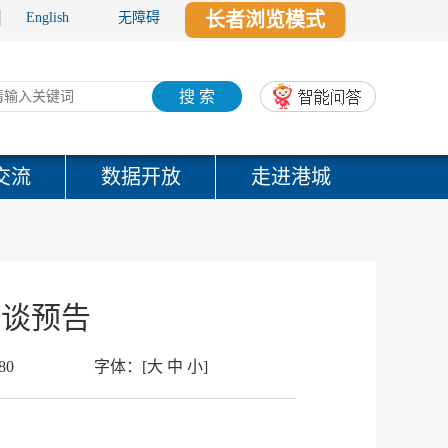
长者浏览模式
English
无障碍
搜 索
交流
数据开放
走进港城
访谈预告
80
字体：
[
大
中
小
]