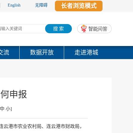
长者浏览模式
English
无障碍
搜 索
交流
数据开放
走进港城
如何申报
中
小
]
位：连云港市农业农村局、连云港市财政局，