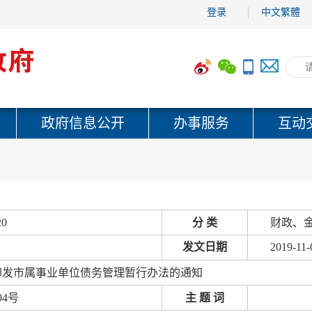
登录
中文繁體
政府信息公开
办事服务
互动
20
分 类
财政、金
发文日期
2019-11-
印发市属事业单位债务管理暂行办法的通知
04号
主 题 词