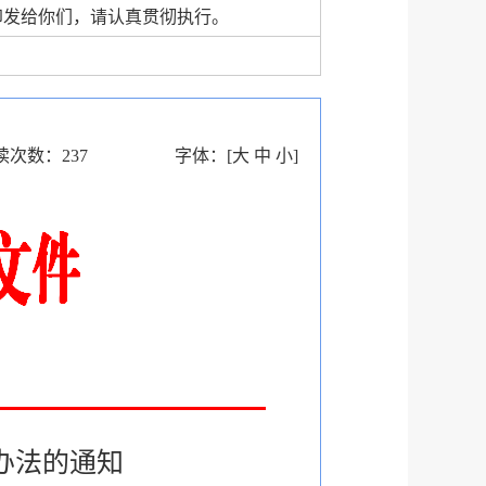
印发给你们，请认真贯彻执行。
读次数：
237
字体：
[
大
中
小
]
办法的通知