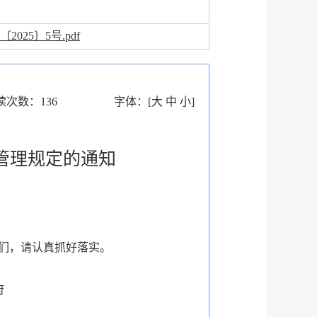
2025〕5号.pdf
读次数：
136
字体：
[
大
中
小
]
管理规定的通知
们，请认真抓好落实。
府