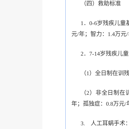
（四）救助标准
1
．0-6岁残疾儿童
元/年；智力：1.4万元
2
．
7-14
岁残疾儿童
（
1
）全日制在训
（
2
）非全日制在
年；孤独症：
0.8
万元
/
3.
人工耳蜗手术