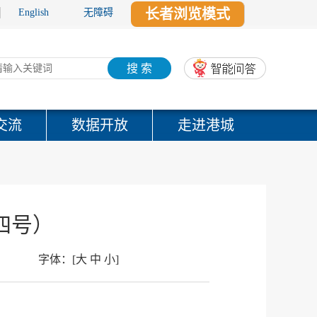
长者浏览模式
English
无障碍
搜 索
交流
数据开放
走进港城
四号）
字体：
[
大
中
小
]