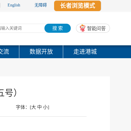
长者浏览模式
English
无障碍
搜 索
交流
数据开放
走进港城
五号）
字体：
[
大
中
小
]