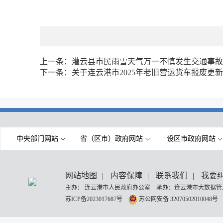
上一条：
灌云县市民雨雪天气万一不慎发生交通事故
下一条：
关于连云港市2025年老旧营运货车报废更
中央部门网站
省（区市）政府网站
设区市政府网站
网站地图
|
内容保障
|
联系我们
|
我要
主办： 连云港市人民政府办公室 承办：连云港市大数据管理
苏ICP备2023017687号
苏公网安备 32070502010048号