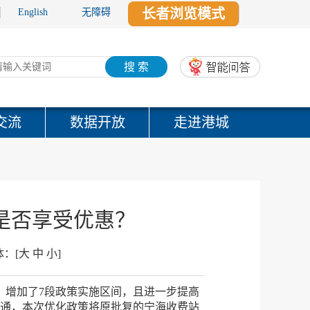
长者浏览模式
English
无障碍
搜 索
交流
数据开放
走进港城
是否享受优惠？
体：
[
大
中
小
]
，增加了7段政策实施区间，且进一步提高
开通，本次优化政策将原批复的宁海收费站