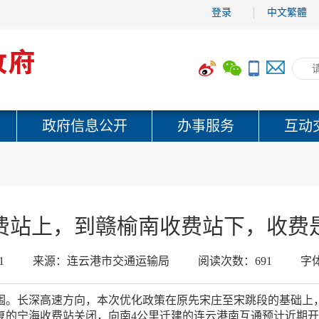
登录
中文繁體
政府信息公开
办事服务
互动
费站上，到赣榆南收费站下，收费
1
来源：
连云港市交通运输局
阅读次数：
691
字
围。长深高速方向，本次优化政策在原先宋庄至宋跳段的基础上
复的宁海收费站关闭，向南4公里迁建的连云港南互通预计近期