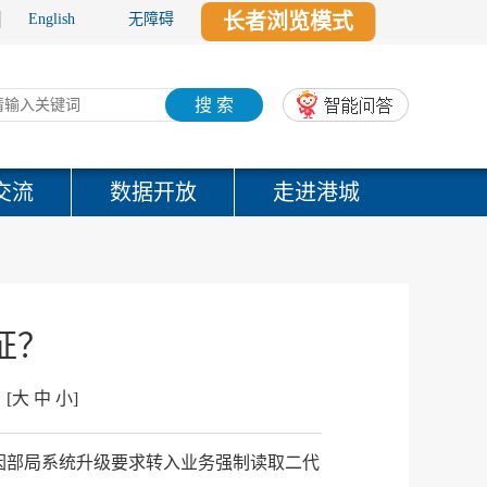
长者浏览模式
English
无障碍
搜 索
交流
数据开放
走进港城
证？
：
[
大
中
小
]
因部局系统升级要求转入业务强制读取二代