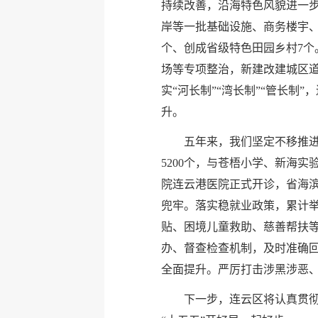
持续改善，沿海特色风貌进一
岸等一批基础设施、商务楼宇、
个、创成省级特色田园乡村7个
场等专项整治，新建改建城区道
实“河长制”“湾长制”“管长制
升。
五年来，我们坚定不移推
5200个，与苍梧小学、新海
院连云港医院正式开诊，省海
兜牢。落实稳就业政策，累计举办
贴、困境儿童救助、慈善帮扶等
办、督查检查机制，及时准确回
全面提升。严厉打击涉黑涉恶
下一步，连云区将认真贯彻