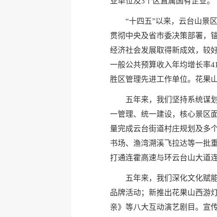
业单位及3个区直属国有企业。
“十四五”以来，云台山景
贯彻中央及省市委决策部署，锚
经济社会发展取得新成效，较好地
一般公共预算收入年均增长率4
胜区管理先进工作单位。花果
五年来，我们坚持系统谋
一管理、统一建设，核心景区面
量完成云台街道村庄规划及多
书场、渔湾溯溪飞拉达等一批重
打通连霍高速与环云台山大道
五年来，我们深化文化赋
品牌活动；新推出花果山西游灯
亲》等八大互动演艺剧目。宣传