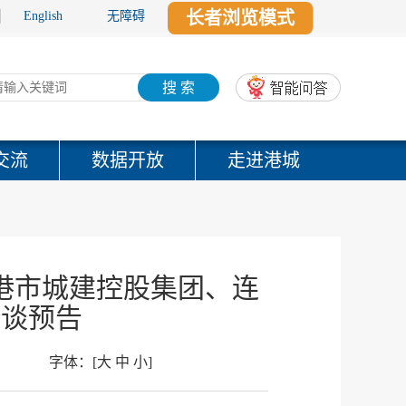
长者浏览模式
English
无障碍
搜 索
交流
数据开放
走进港城
港市城建控股集团、连
访谈预告
字体：
[
大
中
小
]