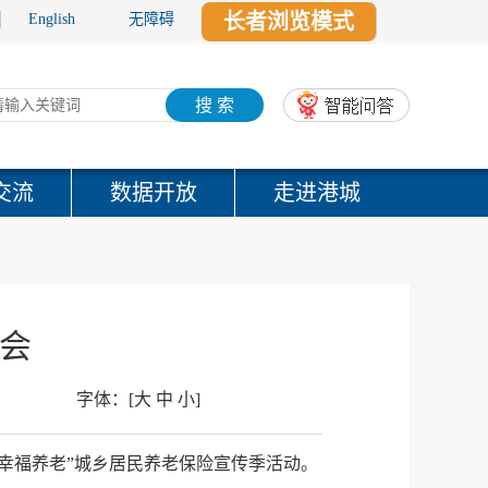
长者浏览模式
English
无障碍
搜 索
交流
数据开放
走进港城
聘会
字体：
[
大
中
小
]
保幸福养老”城乡居民养老保险宣传季活动。