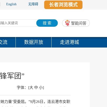
长者浏览模式
English
无障碍
搜 索
交流
数据开放
走进港城
锋军团”
字体：
[
大
中
小
]
力量’受委屈。”9月26日，连云港市女职