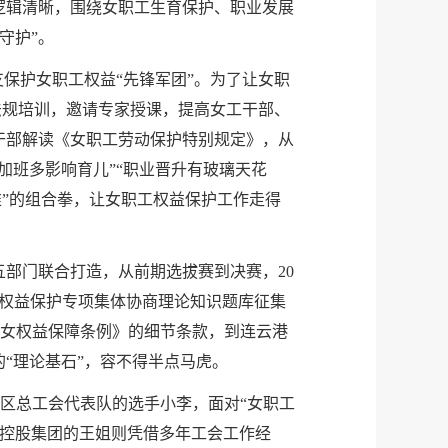
逻辑清晰，围绕女职工生育保护、职业发展
守护”。
支保护女职工权益“先锋军团”。为了让女职
律法规培训，邀请专家授课，提高女工干部、
干部解读《女职工劳动保护特别规定》，从
加班多影响育儿”“职业晋升有玻璃天花
推”的组合拳，让女职工权益保护工作走得
部门联合打造，从前期选拔赛到决赛，20
殊权益保护专项集体协商理论知识题库征集
妇女权益保障条例》的细节条款，到连云港
“理论基石”，容不得半点马虎。
榆区总工会代表队的选手小李，面对“女职工
商控股集团的王姐则凭借多年工会工作经