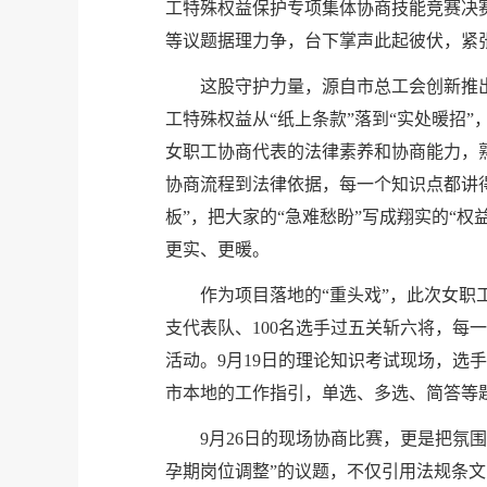
工特殊权益保护专项集体协商技能竞赛决
等议题据理力争，台下掌声此起彼伏，紧
这股守护力量，源自市总工会创新推出
工特殊权益从“纸上条款”落到“实处暖招
女职工协商代表的法律素养和协商能力，
协商流程到法律依据，每一个知识点都讲得
板”，把大家的“急难愁盼”写成翔实的“
更实、更暖。
作为项目落地的“重头戏”，此次女职
支代表队、100名选手过五关斩六将，每
活动。9月19日的理论知识考试现场，
市本地的工作指引，单选、多选、简答等题
9月26日的现场协商比赛，更是把氛
孕期岗位调整”的议题，不仅引用法规条