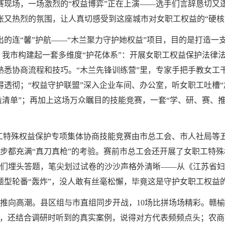
赛现场，一场激烈的“权益博弈”正在上演——选手们言辞恳切又
张又热烈的氛围，让人真切感受到这座城市对女职工权益的“硬核
的连“馨”护航——“木兰聚力守护她权益”项目，目的是打造一
”，我市构建起一套多维度“护花体系”：开展女职工权益保护法
熟悉协商流程和技巧。“木兰先锋训练营”里，专家手把手教女工
透彻；“权益守护联盟”深入企业车间、办公室，听女职工吐槽“
权益清单”；再加上这场万众瞩目的技能竞赛，一套“学、研、赛、
工特殊权益保护专项集体协商技能竞赛由市总工会、市人社局等五
一步都充满“真刀真枪”的考验。赛前市总工会还开展了女职工特
选手们埋头答题，笔尖划过试卷的沙沙声格外清晰——从《江苏省
型轮番“轰炸”，没人敢有丝毫松懈，毕竟这是守护女职工权益的
围推向高潮。县区组与市直组同步开战，10场比拼场场精彩。赣
文，还结合调研时听到的真实案例，说得对方代表频频点头；农