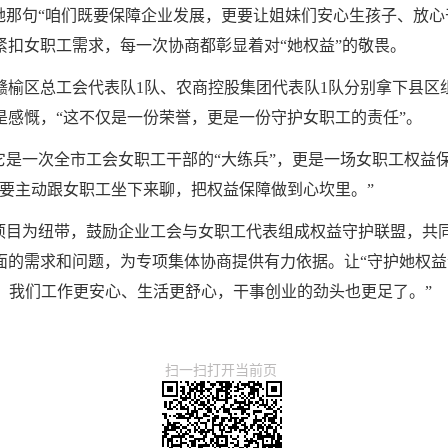
她那句“咱们既要保障企业发展，更要让姐妹们安心生孩子、放心
紧扣女职工需求，每一次协商都彰显着对“她权益”的敬畏。
赣榆区总工会代表队1队、农商控股集团代表队1队分别拿下县区
是感慨，“这不仅是一份荣誉，更是一份守护女职工的责任”。
它是一次全市工会女职工干部的“大练兵”，更是一场女职工权益
也要主动跟女职工坐下来聊，把权益保障做到心坎里。”
航项目为纽带，鼓励企业工会与女职工代表组成权益守护联盟，共
面的需求和问题，为专项集体协商提供有力依据。让“守护她权益
航，我们工作更安心、生活更舒心，干事创业的劲头也更足了。”
扫一扫打开当前页