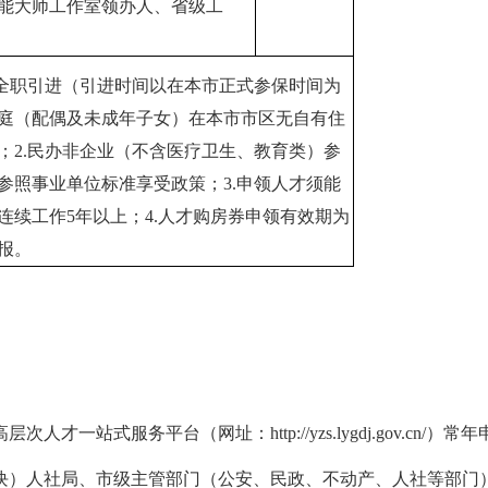
能大师工作室领办人、省级工
外全职引进（引进时间以在本市正式参保时间为
庭（配偶及未成年子女）在本市市区无自有住
；2.民办非企业（不含医疗卫生、教育类）参
参照事业单位标准享受政策；3.申领人才须能
连续工作5年以上；4.人才购房券申领有效期为
报。
市高层次人才一站式服务平台（网址：
http://yzs.lygdj.gov.cn/
）常年
板块）人社局、市级主管部门（公安、民政、不动产、人社等部门