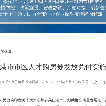
提振信心，5月10日-6月9日举办主题为“纾困解难
疫情防控、政策宣贯、智改数转、产融对接、创新创
等十个主题，助力全市中小企业应对疫情纾困解难
政策选编
港市市区人才购房券发放兑付实
息来源：市工信局
发布日期：2022-05-18
浏览次数：
315
字号：
[小]
[中]
人民政府印发关于大力实施花果山英才计划助推高质量发展若干政