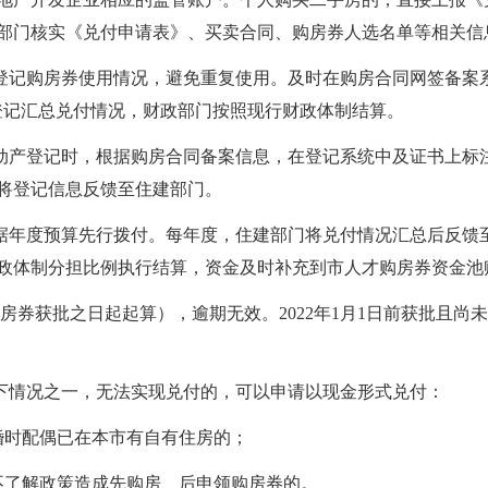
部门核实《兑付申请表》、买卖合同、购房券人选名单等相关信
时登记购房券使用情况，避免重复使用。及时在购房合同网签备案
登记汇总兑付情况，财政部门按照现行财政体制结算。
不动产登记时，根据购房合同备案信息，在登记系统中及证书上标注
将登记信息反馈至住建部门。
根据年度预算先行拨付。每年度，住建部门将兑付情况汇总后反馈
政体制分担比例执行结算，资金及时补充到市人才购房券资金池
房券获批之日起起算），逾期无效。2022年1月1日前获批且尚未兑
以下情况之一，无法实现兑付的，可以申请以现金形式兑付：
婚时配偶已在本市有自有住房的；
不了解政策造成先购房、后申领购房券的。