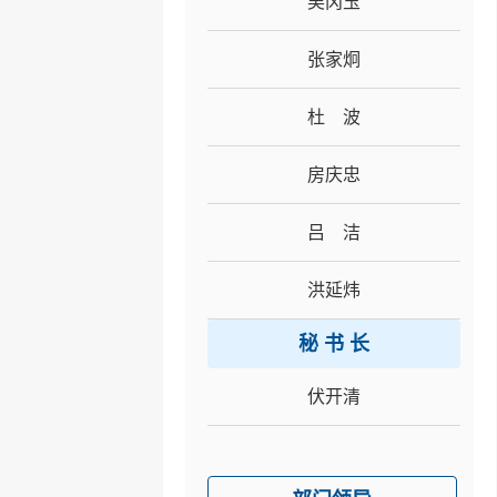
吴冈玉
张家炯
杜 波
房庆忠
吕 洁
洪延炜
秘 书 长
伏开清