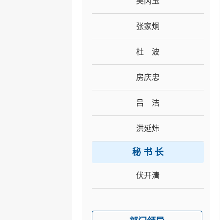
吴冈玉
张家炯
杜 波
房庆忠
吕 洁
洪延炜
秘 书 长
伏开清