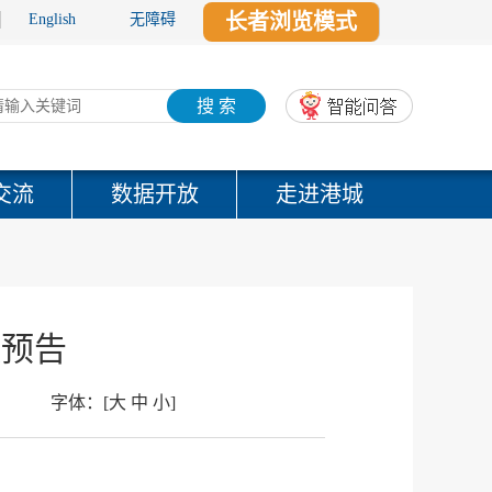
长者浏览模式
English
无障碍
搜 索
交流
数据开放
走进港城
谈预告
字体：
[
大
中
小
]